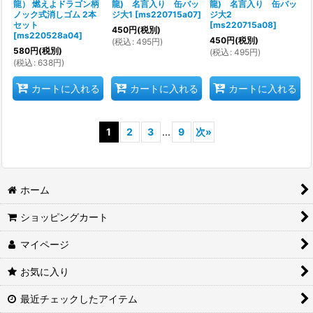
龍） 燃えよドラゴン柄
龍) 名言入り 缶バッ
龍) 名言入り 缶バッ
ノック式消しゴム 2本
ジ大1
[
ms220715a07
]
ジ大2
セット
[
ms220715a08
]
450
円
(税別)
[
ms220528a04
]
450
円
(税別)
(
税込
:
495
円
)
580
円
(税別)
(
税込
:
495
円
)
(
税込
:
638
円
)
カートに入れる
カートに入れる
カートに入れる
1
2
3
...
9
次
»
ホーム
ショッピングカート
マイページ
お気に入り
最近チェックしたアイテム