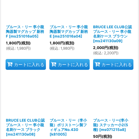
ブルース・リー 李小龍
ブルース・リー 李小龍
BRUCE LEE CLUB公認
陶器製マグカップ 新柄
陶器製マグカップ 新柄
ブルース・リー 李小龍
F
[
ms251016a05
]
E
[
ms251016a04
]
名刺ケース ブラウン
[
ms241130a09
]
1,800
円
(税別)
1,800
円
(税別)
2,000
円
(税別)
(
税込
:
1,980
円
)
(
税込
:
1,980
円
)
(
税込
:
2,200
円
)
カートに入れる
カートに入れる
カートに入れる
BRUCE LEE CLUB公認
ブルース・リー（李小
ブルース・リー(李小
ブルース・リー 李小龍
龍）ポリストーン製フ
龍) ステッカー小2(5
名刺ケース ブラック
ィギュアNo.430
種)
[
ms071215a8
]
[
ms241130a08
]
[
k81005
]
50
円
(税別)