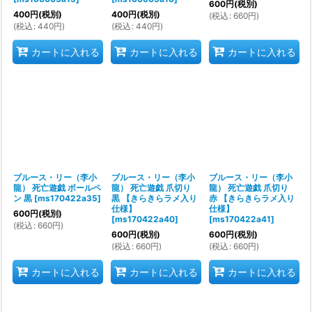
600
円
(税別)
400
円
(税別)
400
円
(税別)
(
税込
:
660
円
)
(
税込
:
440
円
)
(
税込
:
440
円
)
カートに入れる
カートに入れる
カートに入れる
ブルース・リー（李小
ブルース・リー（李小
ブルース・リー（李小
龍） 死亡遊戯 ボールペ
龍） 死亡遊戯 爪切り
龍） 死亡遊戯 爪切り
ン 黒
[
ms170422a35
]
黒 【きらきらラメ入り
赤 【きらきらラメ入り
仕様】
仕様】
600
円
(税別)
[
ms170422a40
]
[
ms170422a41
]
(
税込
:
660
円
)
600
円
(税別)
600
円
(税別)
(
税込
:
660
円
)
(
税込
:
660
円
)
カートに入れる
カートに入れる
カートに入れる