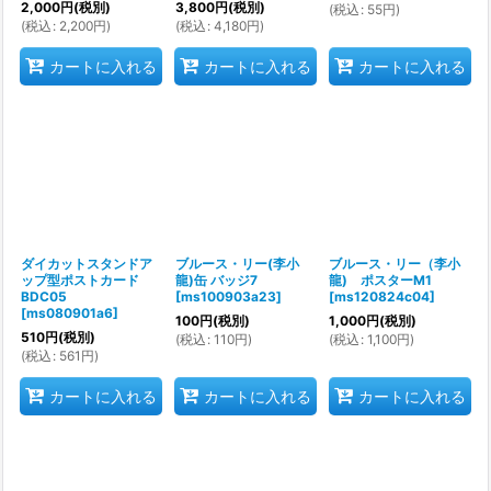
2,000
円
(税別)
3,800
円
(税別)
(
税込
:
55
円
)
(
税込
:
2,200
円
)
(
税込
:
4,180
円
)
カートに入れる
カートに入れる
カートに入れる
ダイカットスタンドア
ブルース・リー(李小
ブルース・リー（李小
ップ型ポストカード
龍)缶 バッジ7
龍) ポスターM1
BDC05
[
ms100903a23
]
[
ms120824c04
]
[
ms080901a6
]
100
円
(税別)
1,000
円
(税別)
510
円
(税別)
(
税込
:
110
円
)
(
税込
:
1,100
円
)
(
税込
:
561
円
)
カートに入れる
カートに入れる
カートに入れる