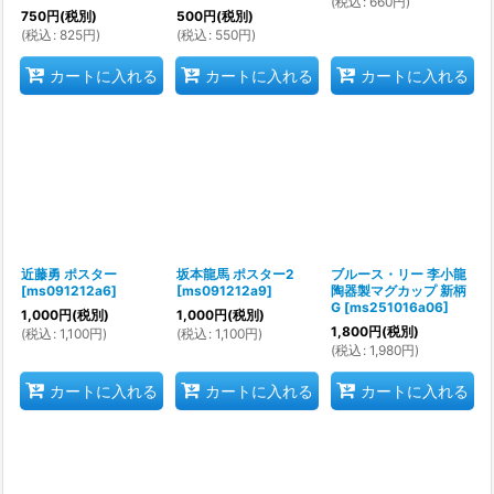
(
税込
:
660
円
)
750
円
(税別)
500
円
(税別)
(
税込
:
825
円
)
(
税込
:
550
円
)
カートに入れる
カートに入れる
カートに入れる
近藤勇 ポスター
坂本龍馬 ポスター2
ブルース・リー 李小龍
[
ms091212a6
]
[
ms091212a9
]
陶器製マグカップ 新柄
G
[
ms251016a06
]
1,000
円
(税別)
1,000
円
(税別)
1,800
円
(税別)
(
税込
:
1,100
円
)
(
税込
:
1,100
円
)
(
税込
:
1,980
円
)
カートに入れる
カートに入れる
カートに入れる