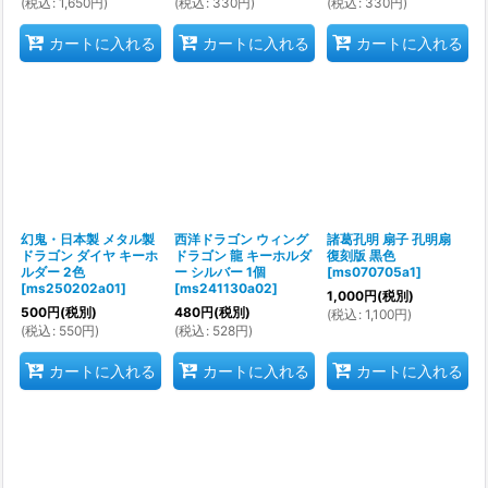
(
税込
:
1,650
円
)
(
税込
:
330
円
)
(
税込
:
330
円
)
カートに入れる
カートに入れる
カートに入れる
幻鬼・日本製 メタル製
西洋ドラゴン ウィング
諸葛孔明 扇子 孔明扇
ドラゴン ダイヤ キーホ
ドラゴン 龍 キーホルダ
復刻版 黒色
ルダー 2色
ー シルバー 1個
[
ms070705a1
]
[
ms250202a01
]
[
ms241130a02
]
1,000
円
(税別)
500
円
(税別)
480
円
(税別)
(
税込
:
1,100
円
)
(
税込
:
550
円
)
(
税込
:
528
円
)
カートに入れる
カートに入れる
カートに入れる