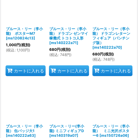
ブルース・リー（李小
ブルース・リー（李小
ブルース・リー（李小
龍) ポスターM7
龍） ドラゴン ゼンマイ
龍） ドラゴンレターン
[
ms120824c13
]
稼働式 トコトコ人形
フィギュア（パンチン
[
ms140222a71
]
グ版）
1,000
円
(税別)
[
ms140222a70
]
680
円
(税別)
(
税込
:
1,100
円
)
680
円
(税別)
(
税込
:
748
円
)
(
税込
:
748
円
)
カートに入れる
カートに入れる
カートに入れる
ブルース・リー（李小
ブルース・リー(李小
ブルース・リー（李小
龍） 缶バッジ大1
龍) ミニフィギュアD
龍） ミニ光沢ポスタ
[
ms140222a63
]
[
ms140319a07
]
ー6
[
ms150726a06
]