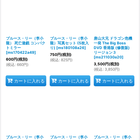
ブルース・リー（李小
ブルース・リー（李小
唐山大兄 ドラゴン危機
龍） 死亡遊戯 コンパク
龍）写真セット (5枚入
一発 The Big Boss
トミラー
り)
[
ms180108a26
]
DVD 香港版 (修復版)
[
ms170422a49
]
リージョン３
750
円
(税別)
[
ms211030a20
]
600
円
(税別)
(
税込
:
825
円
)
3,500
円
(税別)
(
税込
:
660
円
)
(
税込
:
3,850
円
)
カートに入れる
カートに入れる
カートに入れる
ブルース・リー（李小
ブルース・リー（李小
ブルース・リー（李小