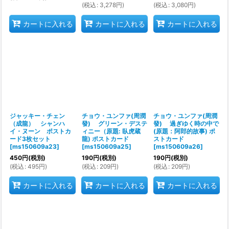
(
税込
:
3,278
円
)
(
税込
:
3,080
円
)
カートに入れる
カートに入れる
カートに入れる
ジャッキー・チェン
チョウ・ユンファ(周潤
チョウ・ユンファ(周潤
（成龍） シャンハ
發) グリーン・デステ
發) 過ぎゆく時の中で
イ・ヌーン ポストカ
ィニー（原題: 臥虎蔵
(原題：阿郎的故事) ポ
ード3枚セット
龍) ポストカード
ストカード
[
ms150609a23
]
[
ms150609a25
]
[
ms150609a26
]
450
円
(税別)
190
円
(税別)
190
円
(税別)
(
税込
:
495
円
)
(
税込
:
209
円
)
(
税込
:
209
円
)
カートに入れる
カートに入れる
カートに入れる