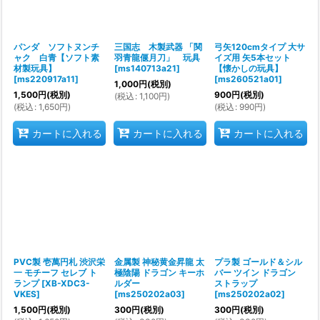
絞り込む
パンダ ソフトヌンチ
三国志 木製武器 「関
弓矢120cmタイプ 大サ
ャク 白青【ソフト素
羽青龍偃月刀」 玩具
イズ用 矢5本セット
材製玩具】
[
ms140713a21
]
【懐かしの玩具】
[
ms220917a11
]
[
ms260521a01
]
1,000
円
(税別)
1,500
円
(税別)
900
円
(税別)
(
税込
:
1,100
円
)
(
税込
:
1,650
円
)
(
税込
:
990
円
)
カートに入れる
カートに入れる
カートに入れる
PVC製 壱萬円札 渋沢栄
金属製 神秘黄金昇龍 太
プラ製 ゴールド＆シル
一 モチーフ セレブ ト
極陰陽 ドラゴン キーホ
バー ツイン ドラゴン
ランプ
[
XB-XDC3-
ルダー
ストラップ
VKES
]
[
ms250202a03
]
[
ms250202a02
]
1,500
円
(税別)
300
円
(税別)
300
円
(税別)