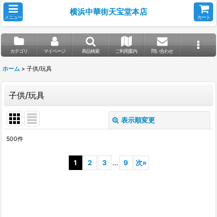
横浜中華街天宝堂本店
メニュー
カート
カテゴリ
マイページ
商品検索
ご利用案内
問い合わせ
ホーム
>
子供/玩具
子供/玩具
表示順変更
閉じる
500
件
サブカテゴリ
:
1
2
3
...
9
次
»
表示数
:
並び順
: