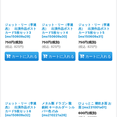
ジェット・リー（李連
ジェット・リー（李連
ジェット・リー（李連
杰） 出演作品ポスト
杰） 出演作品ポスト
杰） 出演作品ポスト
カード5枚セット3
カード5枚セット4
カード5枚セット5
[
ms150609a29
]
[
ms150609a30
]
[
ms150609a31
]
750
円
(税別)
750
円
(税別)
750
円
(税別)
(
税込
:
825
円
)
(
税込
:
825
円
)
(
税込
:
825
円
)
カートに入れる
カートに入れる
カートに入れる
ジェット・リー（李連
メタル製 ドラゴン 龍
ひょっとこ 潮吹き面 お
杰） 出演作品ポスト
銃剣 キーホルダー シル
面
[
ms231001a01
]
カード5枚セット6
バー色 のみ
600
円
(税別)
[
ms150609a32
]
[
ms210221a26
]