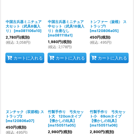
中国古兵器ミニチュア
中国古兵器ミニチュア
トンファー（旋棍） ス
大セット（武具8個入
中セット（武具18個入
トラップ1
り）
[
ms081106a10
]
り）台座なし
[
ms120806a05
]
[
ms081118a1
]
2,780
円
(税別)
450
円
(税別)
1,980
円
(税別)
(
税込
:
3,058
円
)
(
税込
:
495
円
)
(
税込
:
2,178
円
)
カートに入れる
カートに入れる
カートに入れる
ヌンチャク（双節棍) ス
竹製手作り 弓矢セッ
竹製手作り 弓矢セッ
トラップ2
ト大 120cmタイプ
ト小 69cmタイプ
[
ms120806a07
]
【懐かしの玩具】
【懐かしの玩具】
[
ms150511a05
]
[
ms150511a06
]
450
円
(税別)
2,980
円
(税別)
2,800
円
(税別)
(
税込
:
495
円
)