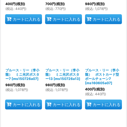
400
円
(税別)
700
円
(税別)
980
円
(税別)
(
税込
:
440
円
)
(
税込
:
770
円
)
(
税込
:
1,078
円
)
カートに入れる
カートに入れる
カートに入れる
ブルース・リー（李小
ブルース・リー（李小
ブルース・リー（李小
龍） ミニ光沢ポスタ
龍） ミニ光沢ポスタ
龍） ポストカード型
ー7
[
ms150726a07
]
ー13
[
ms150726a13
]
ボールチェーン7
[
ms160605a07
]
980
円
(税別)
980
円
(税別)
400
円
(税別)
(
税込
:
1,078
円
)
(
税込
:
1,078
円
)
(
税込
:
440
円
)
カートに入れる
カートに入れる
カートに入れる